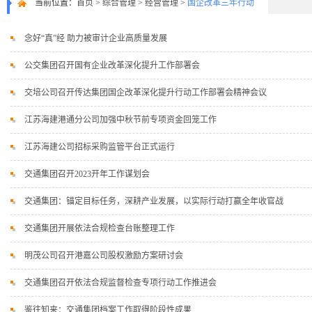
当前位置：
首页
>
综合管理
>
经营管理
>
国企改革三年行动
念好“真”经 助力被审计企业高质量发展
公交集团召开国有企业改革深化提升工作部署会
交培公司召开传达集团国企改革深化提升行动工作部署会精神会议
江苏海建港通分公司加强中秋节前专项资金回笼工作
江苏海建公司招标采购监管平台正式运行
交通集团召开2023开年工作谋划会
交通集团：锚定目标任务，深耕产业发展，以实际行动打赢全年收官战
交通集团开展依法合规检查台账整理工作
明茂公司召开港嘉公司股权激励方案研讨会
交通集团召开依法合规监督检查专项行动工作推进会
鉴往知来：交通集团档案工作取得阶段性成果