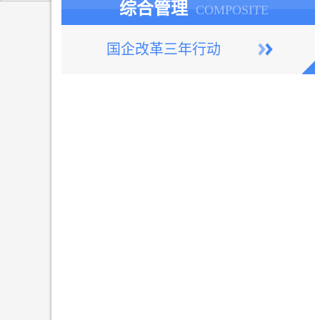
综合管理
COMPOSITE
国企改革三年行动