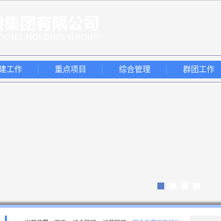
建工作
重点项目
综合管理
群团工作
1
2
3
4