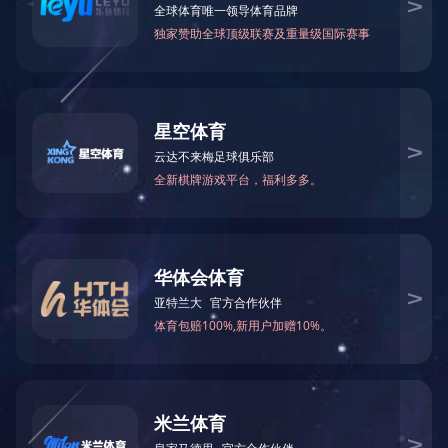
群团工作
ALLIANCE
明
民主管理
以
喜
人文关怀
交培
志愿服务
连
企
职工园地
江
明
环境建设
30
“雷
技能竞赛
车