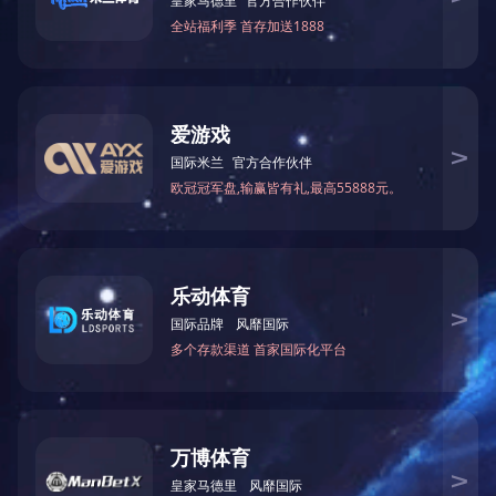
我
连
交
雨
交
交通
“大
江
海