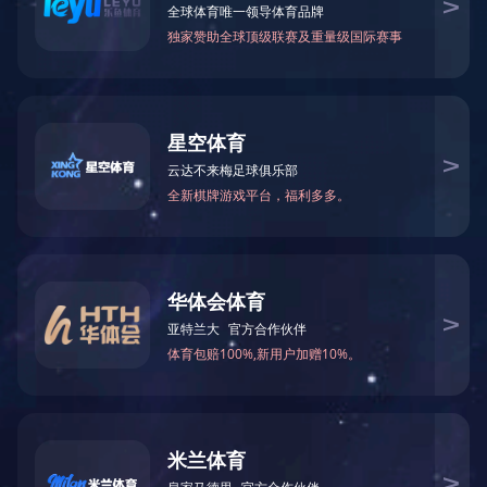
群团工作
ALLIANCE
民主管理
人文关怀
际，
志愿服务
问品
职工园地
继续
环境建设
细了
技能竞赛
匠、