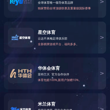
综合管理
COMPOSITE
连
安全教育培训
江
连
企业管理培训
丰
技能培训
交
江苏
学习考察
连
丰
资格认证与人才培养
交
海
学法普法
交