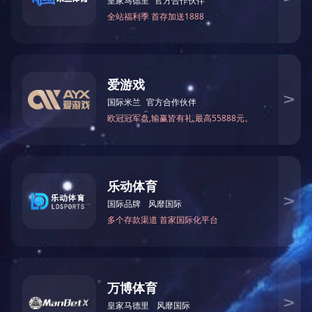
迷彩
江
明
明
明
交
物
汽
物流