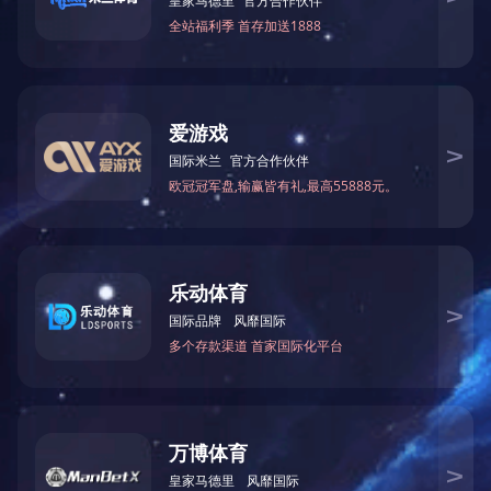
缩影
情，
好时
音传
集团
上一篇
下一篇
地址：江苏省连云港市海州区东盐河路10-1号 联系电话：0518-85822335 传真：0518-
85822334
备案号：
苏ICP备17027560号-1
版权信息：连云港市交通控股集团有限公司
苏公网安备 32070502010514号
集团营业执照电子链接标识
九州体育
|
开云app登录入口
|
欧宝网页版页面登录
|
星空网页版
|
拼搏在