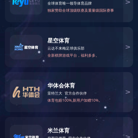
劳动者风采
WORKER
好人好事
文明风采
奋力
车”
以来
沉甸
的坚
谈及
誉转