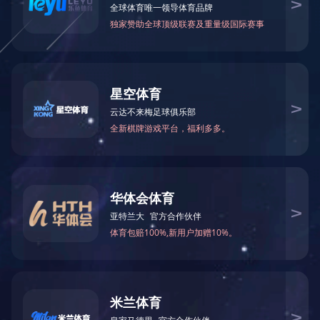
群团工作
ALLIANCE
文化活动
全民健身与娱乐
6
南方
职工文苑
的石
实践
2
张河
就是