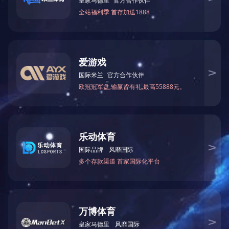
来
，
累。
次我
设备
的游
自己
河山
景象
些为
百姓