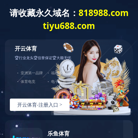
建工作
重点项目
综合管理
群团工作