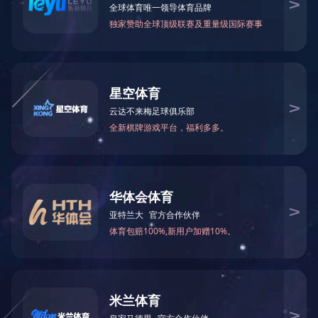
重点项目
PROJECT
交通集团
汽车公司
“1
海建公司
群众
公交集团
梁日
汽服公司
力于
物流集团