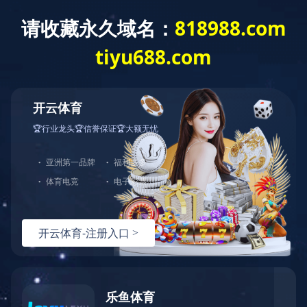
建工作
重点项目
综合管理
群团工作