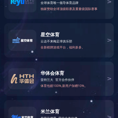
新闻中心
NEWS
集团要闻
通知公告
租，
新闻视频
精彩图片
荣誉图片
5