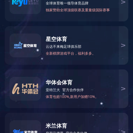
综合管理
COMPOSITE
国企改革三年行动
企业
物流
适度
的战
“十