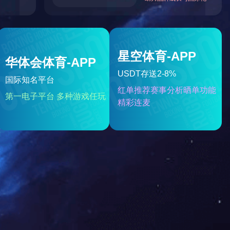
。
就如何抓好今年工作，他强调几点意见：
宏观政策，自觉站位全国战略大局、省市发展全局
要深入研究产业政策，立足企业实际，找准发展定
层层分解任务，级级压实责任，各级领导干部要发
策、抢机遇，确保年度目标圆满完成。
践行国企担当，紧盯年度目标，以重点项目建设为
全面落实培育新质生产力的战略部署，协同推进传
价值创造水平。要深化改革激发内生动力，把准改
五五”发展规划。
支撑，人才是推动发展的第一资源，要大胆使用人
硬的作风，才能有过硬的业绩，要以最高标准、最
引领工作的“指挥棒”、干事创业的“风向标”，要聚
践行习近平总书记关于党的建设的重要思想，全面