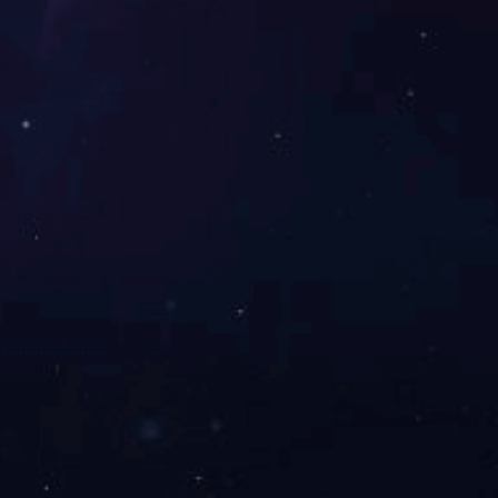
海建公司、数科公司、汽服公司、交培公司
4
家单位分别
流发言。会议还对企业目标管理先进单位、企业改革转型先
个人、信息宣传工作先进集体和个人进行了表彰。
上一篇：集团召开上半年经济运行分析会