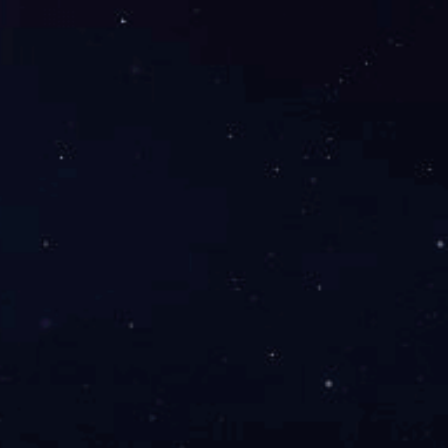
就做好
2025
年生产经营、全面从严治党工作作了交
进单位、优秀经营管理者、大干一百天先进集体和