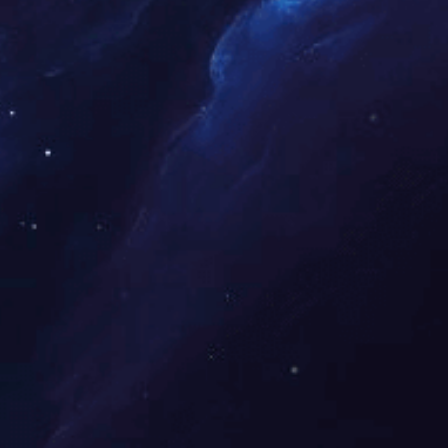
落实新时代党的建设总要求，坚定不移推进全面从严治党。
纪律规矩，巩固风清气正的政治生态，严抓学习教育，加固
年崭新答卷提供坚强政治保障。
集团总经理孙中华从认识党建引领、如何实干担当、保持
部门迅速传达贯彻会议精神，进一步抓好全年目标任务的分
上下要统一思想，提高认识，进一步理清工作思路，树立目
2025
年各项工作目标圆满完成。
集团党委副书记陈金师在会上作党建工作报告，部署了集
监察组组长周玮作派驻工作报告，部署了集团
2025
年派驻监
会上，集团各权属企业负责人分别向集团递交了
2025
年度
书》。