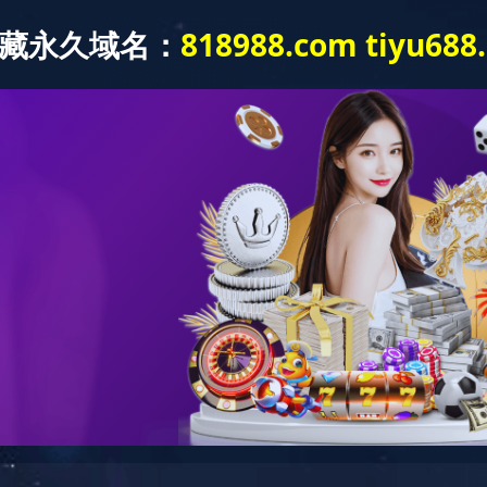
建工作
重点项目
综合管理
群团工作
1
2
3
4