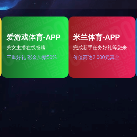
通机制，聚焦品种技术创新与市场资源共享，持续优化合作
下一篇：闻“风”而动 迎战“竹节草”
：江苏省连云港市海州区东盐河路10-1号 联系电话：0518-85822335 传真：0518-85822
备案号：
苏ICP备17027560号-1
版权信息：连云港市交通控股集团有限公司
苏公网安备 32070502010514号
集团营业执照电子链接标识