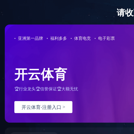
首 页
走进集团
新闻中心
党