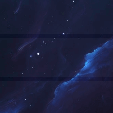
当前位置：
首页
>
重点项目
>
丰达公司
丰达公司与南通交投集团深化合作交
来源：丰达公司
作者：魏玮、卢长敏
浏览次
10月28日，南通交投集团供应链公司、中星养护公司团
与未来协作方向展开深度会谈。公司党总支书记、董事长王
人出席会谈。
会上，双方就前期会议提出的合作方案进一步达成共识，
单，指派专人负责对苗木的筛选、调拨、运输、栽种、养护
高效畅通。根据双方协定，在本次苗木供应工作顺利完成后
协议即告终止。
王梁洲对南通交投一行的到来表示欢迎，他强调，同为国