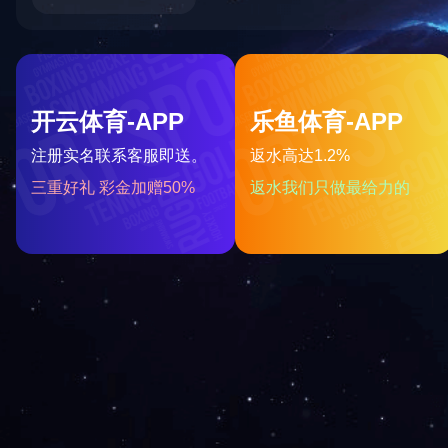
明茂公司
善能集团
交培公司
丰达公司
数科公司
地址