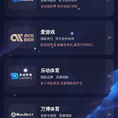
护栏
标准
工期
和市
等市
的顺
好基
打造
上一篇
下一篇