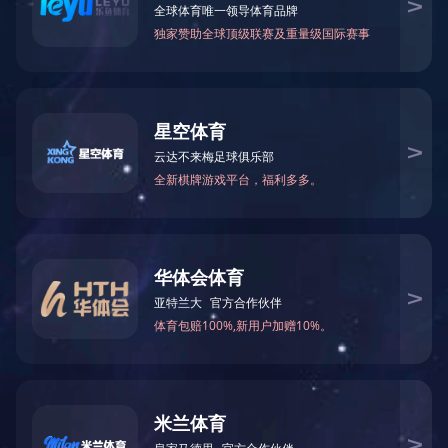
新闻中心
NEWS
集团要闻
通知公告
机场
新闻视频
烧香
精彩图片
荣誉图片
视施
线公