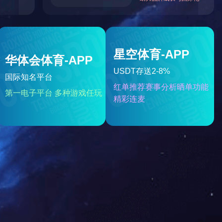
向。
增强大局意识，胸怀
“国之大者”，牢固树立一
记打造“一带一路”强支点战略使命，立足亚欧重要
夺取高质量发展“后发先至”新胜利的进程中，统筹
力，切实发挥全市交通事业发展“主力军”作用，高
开局打牢基础。
位。
要写实民生
“大文章”，始终坚持把提高人民生
推进城市便民道路、石梁河生态修复等重点工程建
完善、人居环境品质提升。要做强产业“硬支撑”，
，抢抓新一轮科技革命和产业变革机遇，全面焕新交
物流、新能源、高端装备制造等新兴产业链，打造
重头戏”，必须坚持“两个毫不动摇”做好国企改革深
系、引领科技创新发展等方面发挥更大作用，推动
严格落实“一岗双责”，扎实开展安全生产治本攻坚三
担保等风险易发领域的管控，用心用情解决信访问