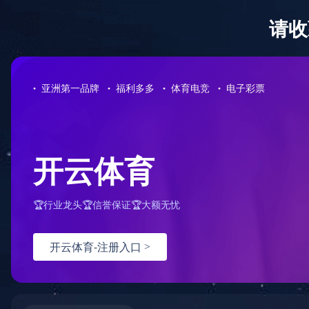
首 页
走进集团
新闻中心
党