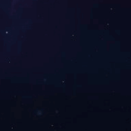
持强党建、惠民生、谋发展、促改革、保安全，全力打好“
绩。
会议听取并审议通过了《集团行政工作报告》《集团工会
查报告》；表彰了
2024
年度集团先进个人、“与雷锋车同行
者、优秀基层工会；集团党委副书记、工会主席陈金师向集
对集团职工董事
2024
年度履职情况进行了民主测评。
上一篇：集团举办2025年迎新春职工文艺汇演