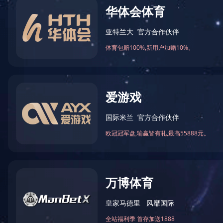
新闻中心
NEWS
集团要闻
通知公告
新闻视频
精彩图片
荣誉图片