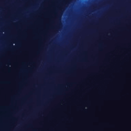
三要坚持党的领导，发挥组织优势，凝聚干事创业强大合
引导基层党组织和广大党员干部紧紧围绕经营管理、改革发
范作用；深度挖掘新时代
“雷锋车”内涵，进一步发挥集团
发展提供坚强的政治保证和组织保证。要加强队伍建设，坚
绩与选拔任用、评先评优、绩效考核“三挂钩”，选拔忠诚
要心往一处想、劲往一处使、拧成一股绳，以“关键少数”带
一意抓落实的生动局面。
会上，孙中华代表集团经营层作了题为《聚焦现代物流
控股集团十周年新的辉煌》的行政工作报告。对集团
2024
年
年工作进行了部署。报告要求，集团上下要全面贯彻党的二
习近平总书记关于江苏和连云港工作重要讲话重要指示精神
市委市政府决策部署，紧扣十四五“冲刺决胜年”主题，锚